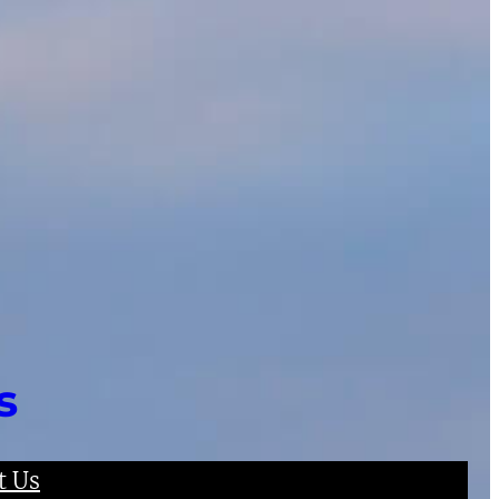
s
t Us