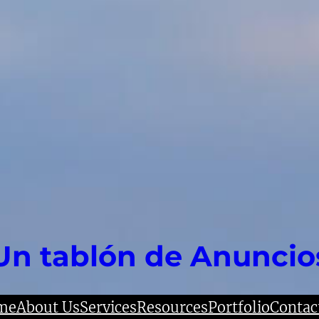
Un tablón de Anuncio
me
About Us
Services
Resources
Portfolio
Contac