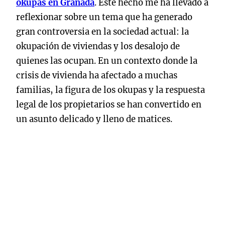
okupas en Granada
. Este hecho me ha llevado a
reflexionar sobre un tema que ha generado
gran controversia en la sociedad actual: la
okupación de viviendas y los desalojo de
quienes las ocupan. En un contexto donde la
crisis de vivienda ha afectado a muchas
familias, la figura de los okupas y la respuesta
legal de los propietarios se han convertido en
un asunto delicado y lleno de matices.
La decisión de mi amigo de trabajar en una
empresa dedicada al desalojo de okupas no ha
sido fácil de digerir para muchos de sus
allegados. Para algunos, este tipo de trabajo es
visto como una medida necesaria para
proteger los derechos de los propietarios y