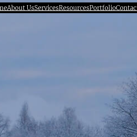
me
About Us
Services
Resources
Portfolio
Contac