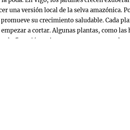
cer una versión local de la selva amazónica. 
promueve su crecimiento saludable. Cada plan
empezar a cortar. Algunas plantas, como las ho
ar la floración, mientras que otras, como los
r.
 Vigo es entender la importancia del riego. Co
mbién puede ser perjudicial. Por eso, siempre
 los helechos, adoran la humedad y prosperan 
suelos más secos y pueden sufrir con demasiad
 permita un riego profundo y menos frecuente