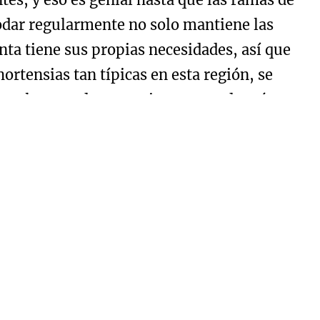
Podar regularmente no solo mantiene las
ta tiene sus propias necesidades, así que
rtensias tan típicas en esta región, se
 rosales, pueden necesitar una poda más
n tanta lluvia, puede parecer que regar no
 estoy pendiente de las necesidades
en nuestro clima, mientras que otras,
a agua. Utilizar un sistema de riego que se
 es una excelente manera de mantener las