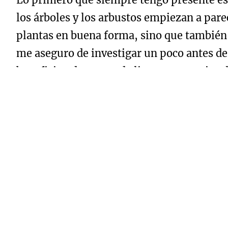
los árboles y los arbustos empiezan a pare
plantas en buena forma, sino que también 
me aseguro de investigar un poco antes de 
benefician de una poda ligera para estimul
severa para mantenerlas vigorosas y en flo
Otra clave en el mantenimiento de jardines
es un problema, pero el agua en exceso ta
específicas de cada planta. Algunas, como
como las lavandas o los cactos, prefieren 
adapte a las necesidades del jardín y que
plantas sanas sin desperdiciar agua.