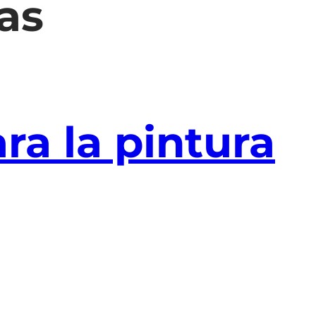
as
a la pintura
chadas y otras superficies expuestas a la
como las acrílicas, hidrófugas,