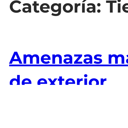
Categoría:
Ti
Amenazas má
de exterior
20 de noviembre de 2024
Tienda de pintur
Las humedades por filtración, los rayos sola
intemperie. La mejor forma de preservarlas 