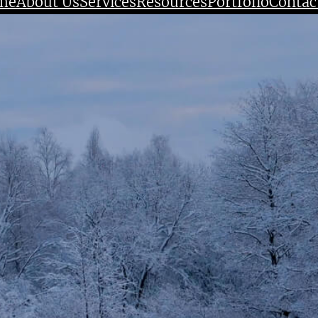
me
About Us
Services
Resources
Portfolio
Contac