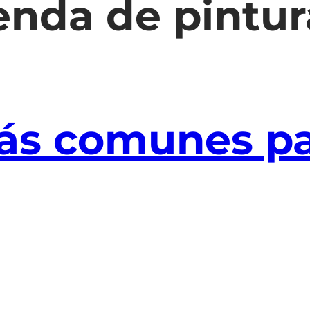
enda de pintur
s comunes par
as
res o el salitre aceleran el deterioro de las fa
es utilizar pinturas especial para exteriores, 