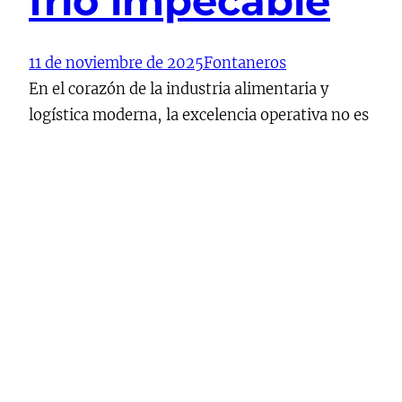
frío impecable
11 de noviembre de 2025
Fontaneros
En el corazón de la industria alimentaria y
logística moderna, la excelencia operativa no es
una opción, sino una necesidad absoluta para la
supervivencia comercial y la seguridad sanitaria.
Para garantizar que los productos perecederos
lleguen en condiciones óptimas desde el origen
hasta el consumidor final, es fundamental
contar con instalaciones frigoríficas Vigo de
vanguardia…
Continue Reading →