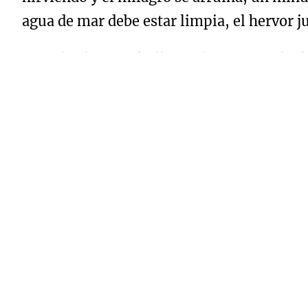
agua de mar debe estar limpia, el hervor ju
Cuando el camarón llega a la mesa, todavía
auténticos y profundamente conectados con 
ofrecer. No hay artificio, no hay salsas q
Comer marisco fresco es también un acto 
que se prolongaban mientras el sol se despe
comida sea más que alimento: es identidad,
La cocción perfecta, como la vida, se basa 
presente, pero sin dominar. Es una danza 
abuelas con delantal compartir el mismo re
que anuncia que todo está en su punto.