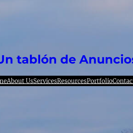
Un tablón de Anuncio
me
About Us
Services
Resources
Portfolio
Contac