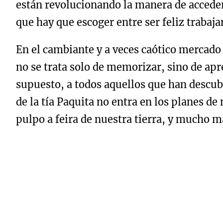
están revolucionando la manera de acceder 
que hay que escoger entre ser feliz trabaj
En el cambiante y a veces caótico mercado
no se trata solo de memorizar, sino de apr
supuesto, a todos aquellos que han descubi
de la tía Paquita no entra en los planes de
pulpo a feira de nuestra tierra, y mucho m
precie.
La buena noticia es que el acceso es muchí
teoría justa con toneladas de práctica, y 
las aulas de antaño. Han entendido que hay
proyectos reales y colaboración directa co