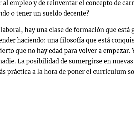
al empleo y de reinventar el concepto de carre
ando o tener un sueldo decente?
 laboral, hay una clase de formación que está
ender haciendo: una filosofía que está conquis
erto que no hay edad para volver a empezar. Y
 nadie. La posibilidad de sumergirse en nuevas
ás práctica a la hora de poner el currículum 
simo más sencillo y ágil de lo que muchos pie
los profesores no se parecen en nada a esos mo
 vida más allá de un ciclo interminable de clas
n empresas que buscan savia nueva. Si alguien