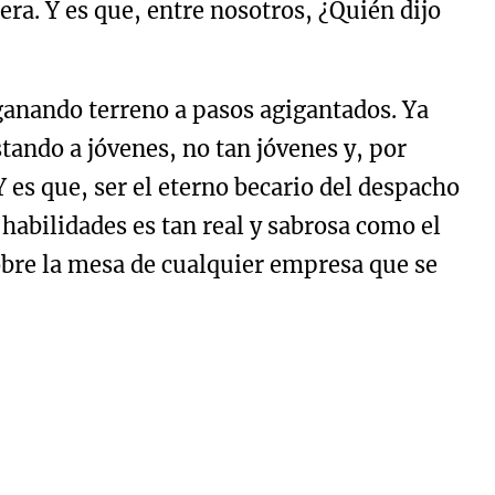
ra. Y es que, entre nosotros, ¿Quién dijo
 ganando terreno a pasos agigantados. Ya
tando a jóvenes, no tan jóvenes y, por
 es que, ser el eterno becario del despacho
 habilidades es tan real y sabrosa como el
sobre la mesa de cualquier empresa que se
nsan. Aquí, el aprendizaje combina la
nstruos de tiza y bigote que acechaban en
es soporíferas, y apuestan por talleres,
 pensaba que la innovación era solo cosa