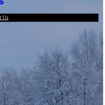
s
t Us