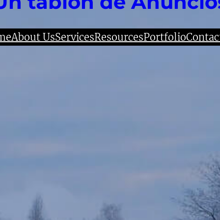
Un tablón de Anuncio
me
About Us
Services
Resources
Portfolio
Contac