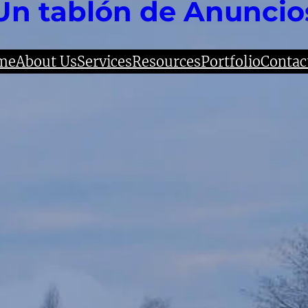
Un tablón de Anuncio
me
About Us
Services
Resources
Portfolio
Contac