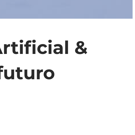
tificial &
 futuro