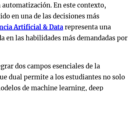
a automatización. En este contexto,
rtido en una de las decisiones más
cia Artificial & Data
representa una
ada en las habilidades más demandadas por
egrar dos campos esenciales de la
oque dual permite a los estudiantes no solo
modelos de machine learning, deep
por los fundamentos matemáticos y
 el uso de librerías como NumPy, Pandas,
leau. Cada bloque está diseñado para