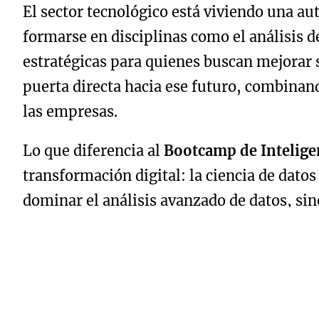
El sector tecnológico está viviendo una au
formarse en disciplinas como el análisis de
estratégicas para quienes buscan mejorar s
puerta directa hacia ese futuro, combinan
las empresas.
Lo que diferencia al
Bootcamp de Inteligen
transformación digital: la ciencia de datos 
dominar el análisis avanzado de datos, s
learning y automatización con impacto dir
La formación se estructura en módulos d
estadísticos necesarios, y avanzando haci
Scikit-learn o TensorFlow, así como herr