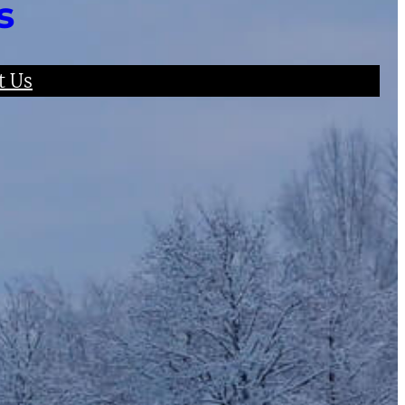
s
t Us