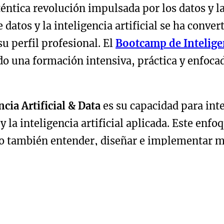
téntica revolución impulsada por los datos y l
 datos y la inteligencia artificial se ha conve
u perfil profesional. El
Bootcamp de Inteligen
do una formación intensiva, práctica y enfoc
cia Artificial & Data
es su capacidad para int
y la inteligencia artificial aplicada. Este enf
ino también entender, diseñar e implementar 
ecto en los negocios.
iseñados para ir de menos a más, empezando 
a lenguajes de programación como Python y R,
amientas de visualización como Power BI o Tab