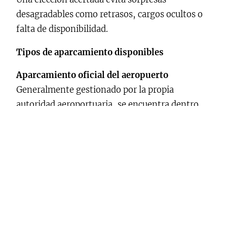
desagradables como retrasos, cargos ocultos o
falta de disponibilidad.
Tipos de aparcamiento disponibles
Aparcamiento oficial del aeropuerto
Generalmente gestionado por la propia
autoridad aeroportuaria, se encuentra dentro
del recinto del aeropuerto y permite acceso
directo al terminal. Es una opción práctica,
aunque
sus tarifas suelen ser elevadas
, sobre
todo en estancias de más de dos o tres días.
Aparcamiento low cost externo
Ubicado fuera del recinto aeroportuario, el
parking low cost ofrece
precios muy