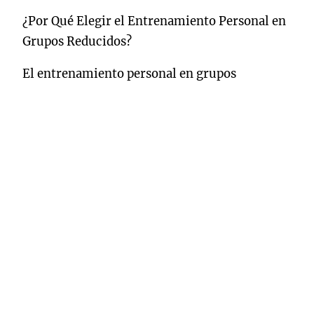
¿Por Qué Elegir el Entrenamiento Personal en
Grupos Reducidos?
El entrenamiento personal en grupos
reducidos ofrece una serie de ventajas que lo
hacen atractivo para aquellos que buscan
mejorar su condición física. Entre los
beneficios más destacados se encuentran:
Atención Personalizada: A diferencia de las
clases masivas de gimnasio, los grupos
reducidos permiten al entrenador personal
brindar una atención más individualizada.
Esto significa que cada participante recibe
correcciones específicas y recomendaciones
adaptadas a sus necesidades y capacidades.